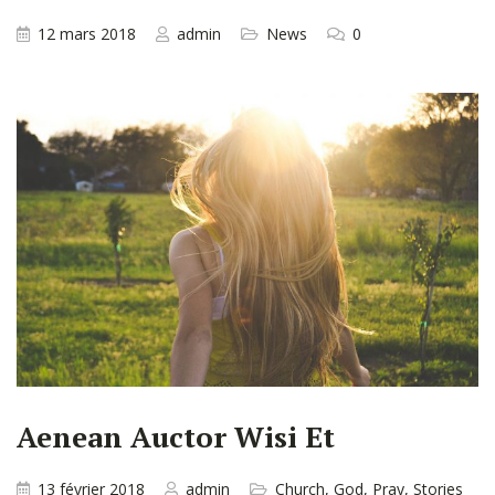
12 mars 2018
admin
News
0
Aenean Auctor Wisi Et
13 février 2018
admin
Church
,
God
,
Pray
,
Stories