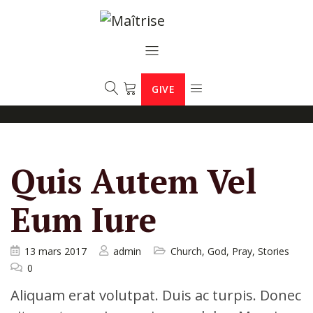
GIVE
Quis Autem Vel
Eum Iure
13 mars 2017
admin
Church
,
God
,
Pray
,
Stories
0
Aliquam erat volutpat. Duis ac turpis. Donec