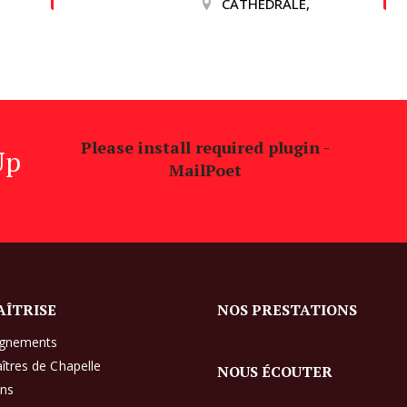
CATHEDRALE,
Please install required plugin -
Up
MailPoet
AÎTRISE
NOS PRESTATIONS
ignements
îtres de Chapelle
NOUS ÉCOUTER
ens