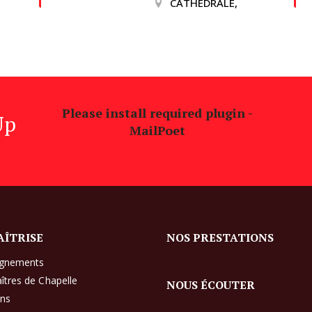
CATHEDRALE,
Please install required plugin -
Up
MailPoet
AÎTRISE
NOS PRESTATIONS
ignements
îtres de Chapelle
NOUS ÉCOUTER
ens