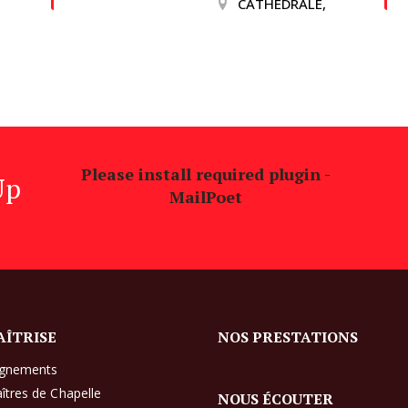
CATHEDRALE,
Please install required plugin -
Up
MailPoet
AÎTRISE
NOS PRESTATIONS
ignements
îtres de Chapelle
NOUS ÉCOUTER