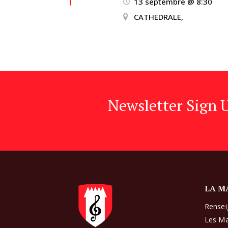
13 septembre @ 8:30
CATHEDRALE,
Newsletter Sign 
LA M
Rense
Les Ma