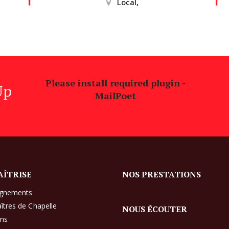
Local,
Please install required plugin -
Up
MailPoet
AÎTRISE
NOS PRESTATIONS
ignements
îtres de Chapelle
NOUS ÉCOUTER
ens