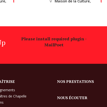
ure,
Maison de la Culture,
Please install required plugin -
Up
MailPoet
AÎTRISE
NOS PRESTATIONS
ignements
îtres de Chapelle
NOUS ÉCOUTER
ens